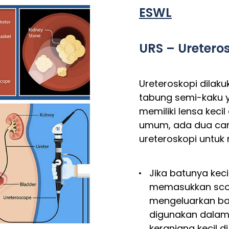
ESWL
URS – Uretero
Ureteroskopi dilak
tabung semi-kaku y
memiliki lensa keci
umum, ada dua car
ureteroskopi untuk 
Jika batunya keci
memasukkan scop
mengeluarkan bat
digunakan dalam 
keranjang kecil d