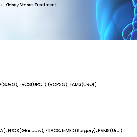
Kidney Stones Treatment
D(SURG), FRCS(UROL) (RCPSG), FAMS(UROL)
t
), FRCS(Glasgow), FRACS, MMED(Surgery), FAMS(Urol)