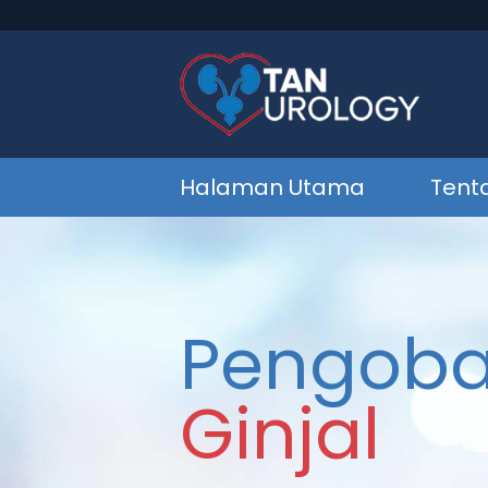
Halaman Utama
Tent
Pengoba
Ginjal