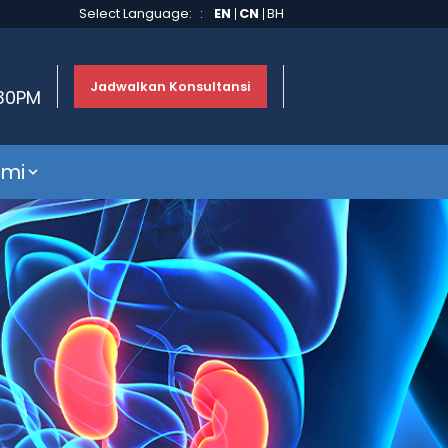
Select Language:
:
EN
CN
BH
Jadwalkan Konsultansi
:30PM
ami