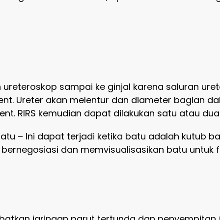
eteroskop sampai ke ginjal karena saluran ureter k
nt. Ureter akan melentur dan diameter bagian d
ent. RIRS kemudian dapat dilakukan satu atau du
 – Ini dapat terjadi ketika batu adalah kutub ba
 bernegosiasi dan memvisualisasikan batu untuk 
tkan jaringan parut tertunda dan penyempitan (s