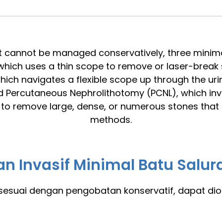
at cannot be managed conservatively, three minim
which uses a thin scope to remove or laser-break 
which navigates a flexible scope up through the urin
d Percutaneous Nephrolithotomy (PCNL), which inv
ck to remove large, dense, or numerous stones that
methods.
n Invasif Minimal Batu Salu
sesuai dengan pengobatan konservatif, dapat diob