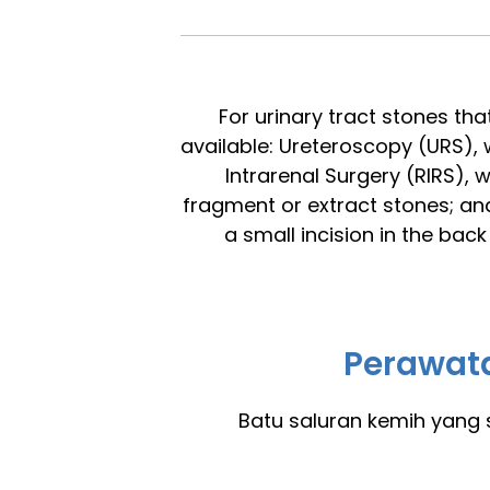
For urinary tract stones th
available: Ureteroscopy (URS), 
Intrarenal Surgery (RIRS), 
fragment or extract stones; an
a small incision in the ba
Perawata
Batu saluran kemih yang 